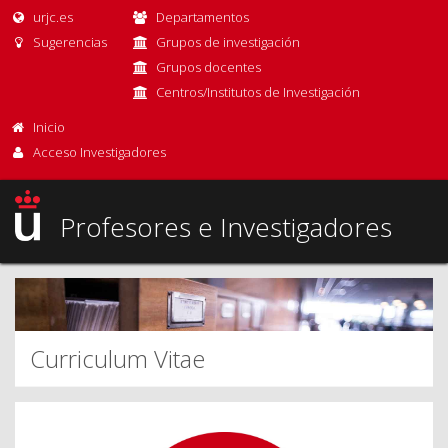
urjc.es
Departamentos
Sugerencias
Grupos de investigación
Grupos docentes
Centros/Institutos de Investigación
Inicio
Acceso Investigadores
Profesores e Investigadores
Curriculum Vitae