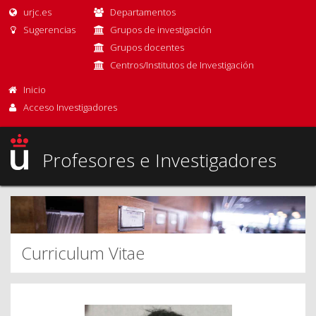
urjc.es
Departamentos
Sugerencias
Grupos de investigación
Grupos docentes
Centros/Institutos de Investigación
Inicio
Acceso Investigadores
Profesores e Investigadores
Curriculum Vitae