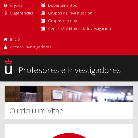
urjc.es
Departamentos
Sugerencias
Grupos de investigación
Grupos docentes
Centros/Institutos de Investigación
Inicio
Acceso Investigadores
Profesores e Investigadores
Curriculum Vitae