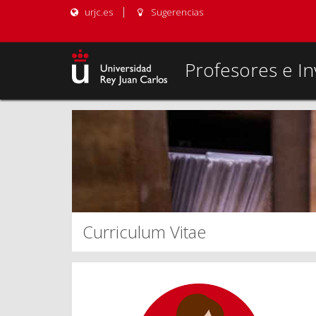
urjc.es
Sugerencias
Profesores e In
Curriculum Vitae