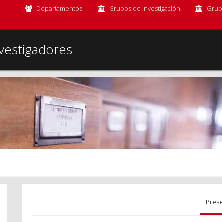
Departamentos
Grupos de investigación
Grup
vestigadores
Pres