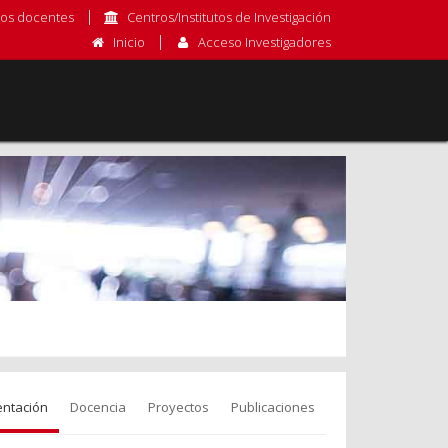
os docentes
Centros/Institutos de Investigación
Inicio
Acceso Investigadores
entación
Docencia
Proyectos
Publicaciones