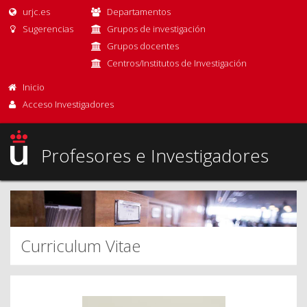
urjc.es
Departamentos
Sugerencias
Grupos de investigación
Grupos docentes
Centros/Institutos de Investigación
Inicio
Acceso Investigadores
Profesores e Investigadores
Curriculum Vitae