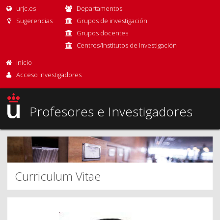
urjc.es
Departamentos
Sugerencias
Grupos de investigación
Grupos docentes
Centros/Institutos de Investigación
Inicio
Acceso Investigadores
Profesores e Investigadores
Curriculum Vitae