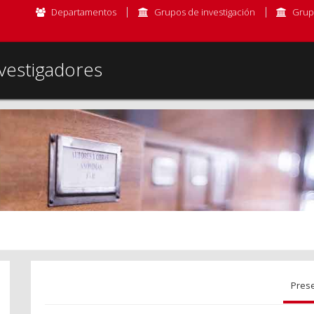
Departamentos
Grupos de investigación
Grup
vestigadores
Pres