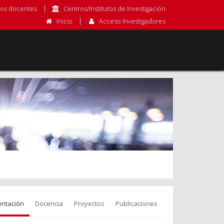
os docentes
Centros/Institutos de Investigación
Inicio
Acceso Investigadores
entación
Docencia
Proyectos
Publicaciones