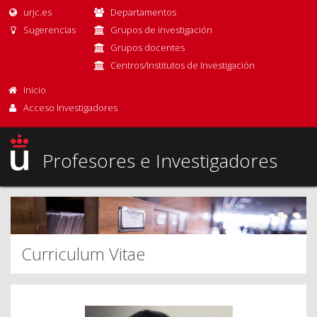
urjc.es
Departamentos
Sugerencias
Grupos de investigación
Grupos docentes
Centros/Institutos de Investigación
Inicio
Acceso Investigadores
Profesores e Investigadores
Curriculum Vitae