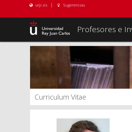
urjc.es
Sugerencias
Profesores e In
Curriculum Vitae