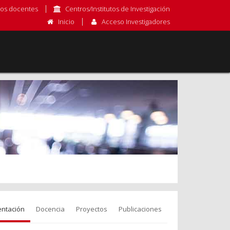
os docentes
Centros/Institutos de Investigación
Inicio
Acceso Investigadores
entación
Docencia
Proyectos
Publicaciones