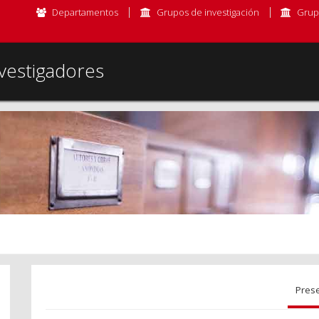
Departamentos
Grupos de investigación
Grup
vestigadores
Pres