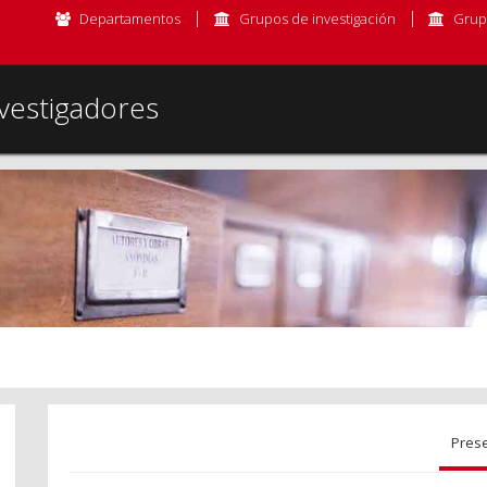
Departamentos
Grupos de investigación
Grup
vestigadores
Pres