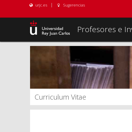
urjc.es
Sugerencias
Profesores e In
Curriculum Vitae