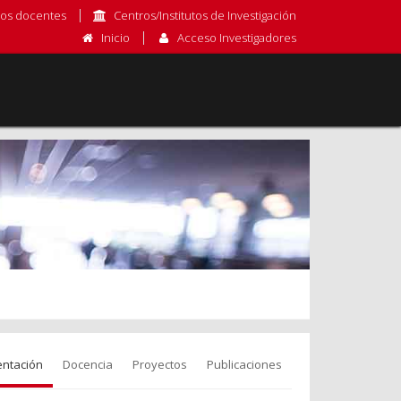
os docentes
Centros/Institutos de Investigación
Inicio
Acceso Investigadores
entación
Docencia
Proyectos
Publicaciones