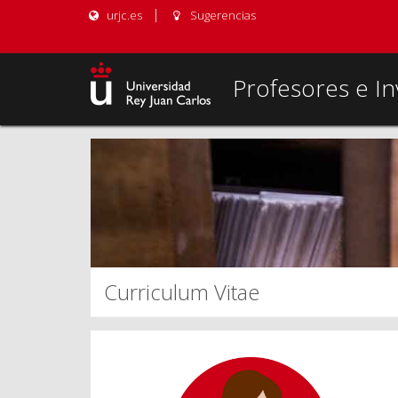
urjc.es
Sugerencias
Profesores e In
Curriculum Vitae