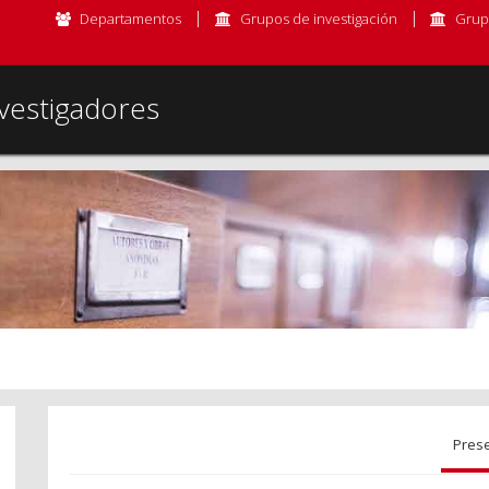
Departamentos
Grupos de investigación
Grup
vestigadores
Pres