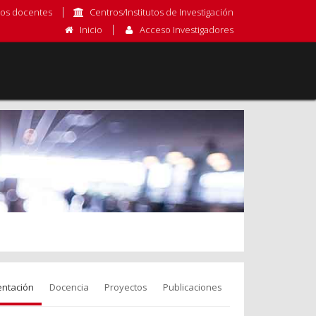
os docentes
Centros/Institutos de Investigación
Inicio
Acceso Investigadores
entación
Docencia
Proyectos
Publicaciones