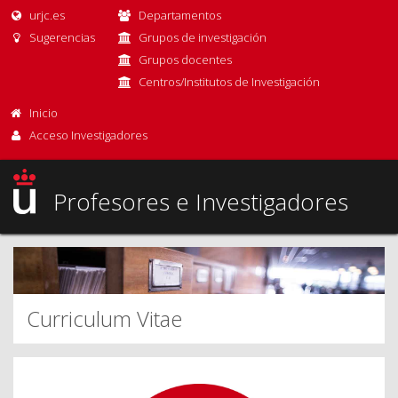
urjc.es
Departamentos
Sugerencias
Grupos de investigación
Grupos docentes
Centros/Institutos de Investigación
Inicio
Acceso Investigadores
Profesores e Investigadores
Curriculum Vitae