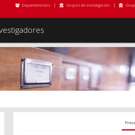
Departamentos
Grupos de investigación
Grup
vestigadores
Pres