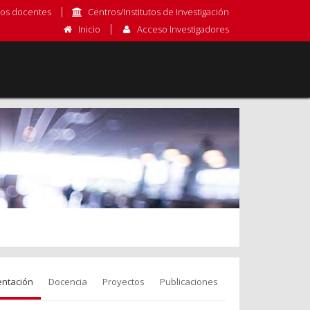
os docentes
Centros/Institutos de Investigación
Inicio
Acceso Investigadores
entación
Docencia
Proyectos
Publicaciones