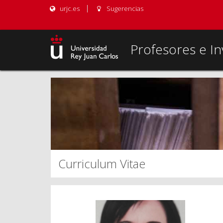
urjc.es
Sugerencias
Profesores e In
Curriculum Vitae