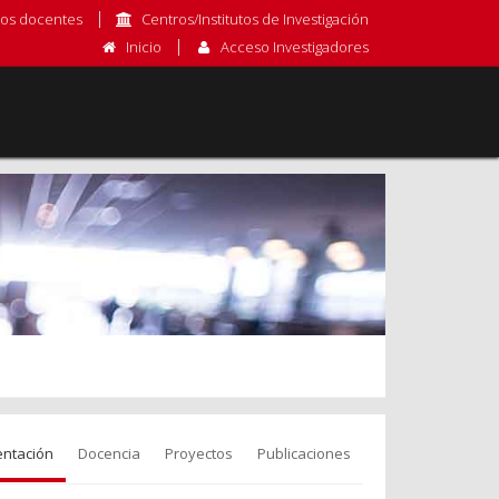
os docentes
Centros/Institutos de Investigación
Inicio
Acceso Investigadores
entación
Docencia
Proyectos
Publicaciones