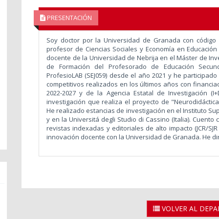
PRESENTACIÓN
Soy doctor por la Universidad de Granada con código 
profesor de Ciencias Sociales y Economía en Educación 
docente de la Universidad de Nebrija en el Máster de Inv
de Formación del Profesorado de Educación Secunda
ProfesioLAB (SEJ059) desde el año 2021 y he participado
competitivos realizados en los últimos años con financi
2022-2027 y de la Agencia Estatal de Investigación (
investigación que realiza el proyecto de "Neurodidáctica
He realizado estancias de investigación en el Instituto Su
y en la Universitá degli Studio di Cassino (Italia). Cuent
revistas indexadas y editoriales de alto impacto (JCR/SJR
innovación docente con la Universidad de Granada. He diri
VOLVER AL DEP