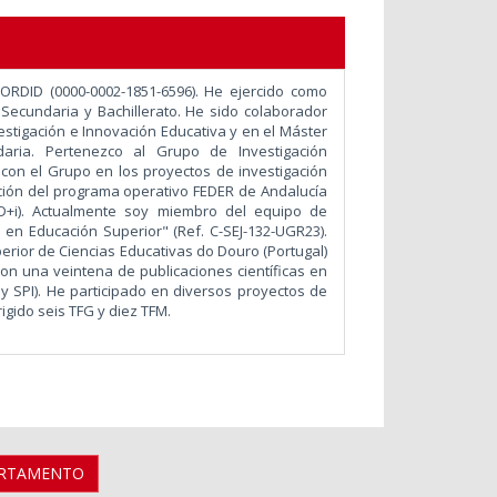
ORDID (0000-0002-1851-6596). He ejercido como
Secundaria y Bachillerato. He sido colaborador
estigación e Innovación Educativa y en el Máster
ria. Pertenezco al Grupo de Investigación
 con el Grupo en los proyectos de investigación
ación del programa operativo FEDER
de Andalucía
I+D+i). Actualmente soy miembro del equipo de
 en Educación Superior" (Ref. C-SEJ-132-UGR23).
perior de Ciencias Educativas do Douro (Portugal)
o con una veintena de publicaciones científicas en
 y SPI). He participado en diversos proyectos de
gido seis TFG y diez TFM.
ARTAMENTO