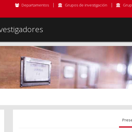
Departamentos
Grupos de investigación
Grup
vestigadores
Pres