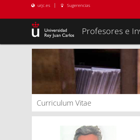
urjc.es
Sugerencias
Profesores e In
Curriculum Vitae