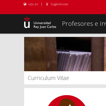
urjc.es
Sugerencias
Profesores e In
Curriculum Vitae