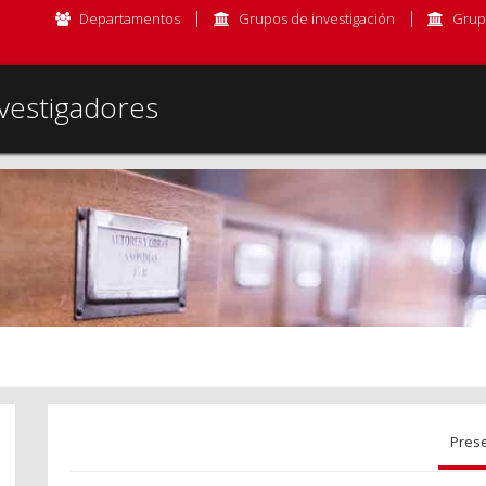
Departamentos
Grupos de investigación
Grup
vestigadores
Pres