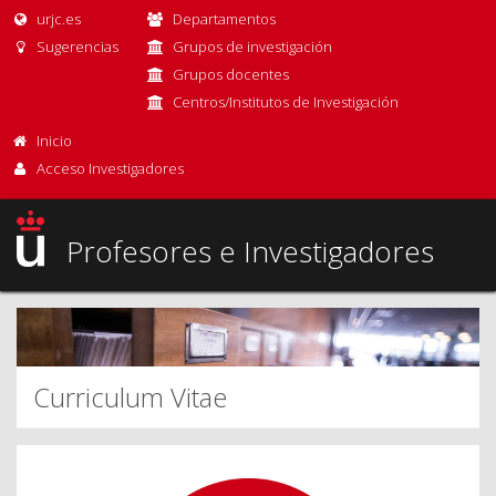
urjc.es
Departamentos
Sugerencias
Grupos de investigación
Grupos docentes
Centros/Institutos de Investigación
Inicio
Acceso Investigadores
Profesores e Investigadores
Curriculum Vitae