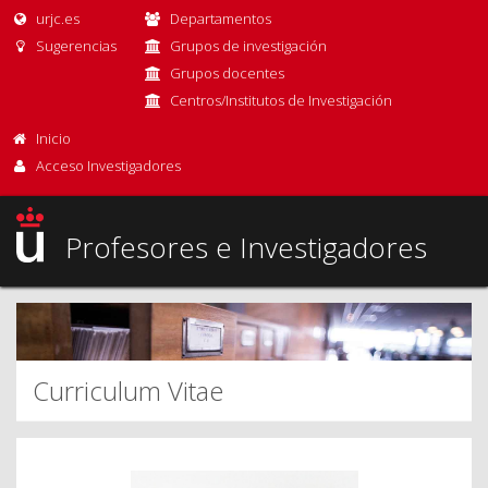
urjc.es
Departamentos
Sugerencias
Grupos de investigación
Grupos docentes
Centros/Institutos de Investigación
Inicio
Acceso Investigadores
Profesores e Investigadores
Curriculum Vitae