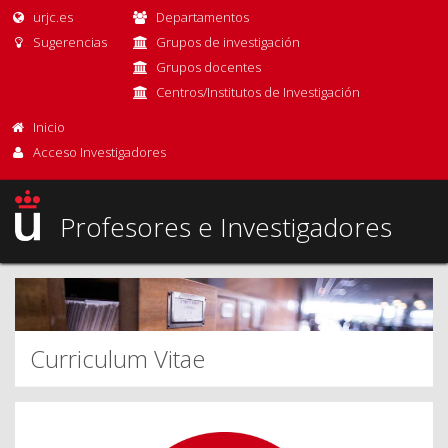
urjc.es
Departamentos
Sugerencias
Grupos de investigación
Grupos docentes
Centros/Institutos de Investigación
Inicio
Acceso Investigadores
Profesores e Investigadores
Curriculum Vitae