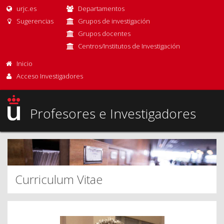
urjc.es
Departamentos
Sugerencias
Grupos de investigación
Grupos docentes
Centros/Institutos de Investigación
Inicio
Acceso Investigadores
Profesores e Investigadores
Curriculum Vitae