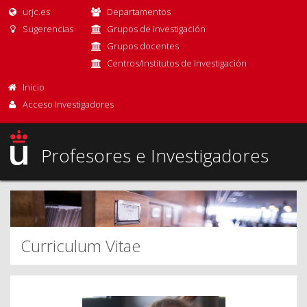
urjc.es
Departamentos
Sugerencias
Grupos de investigación
Grupos docentes
Centros/Institutos de Investigación
Inicio
Acceso Investigadores
Profesores e Investigadores
Curriculum Vitae