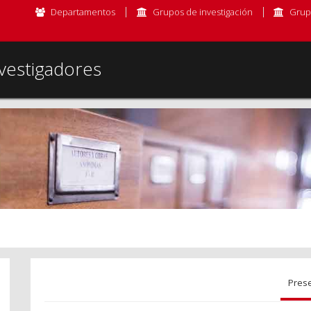
Departamentos
Grupos de investigación
Grup
vestigadores
Pres