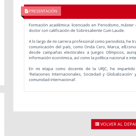
PRESENTACIÓN
Formación académica: licenciado en Periodismo, máster e
doctor con calificación de Sobresaliente Cum Laude.
A lo largo de mi carrera profesional como periodista, he 
comunicación del país, como Onda Cero, Marca, elEconom
desde campañas electorales a Juegos Olímpicos, aunq
información económica, así como la política nacional e int
En mi etapa como docente de la URJC, he impartido la
'Relaciones Internacionales, Sociedad y Globalización' 
comunidad internacional'.
VOLVER AL DEP