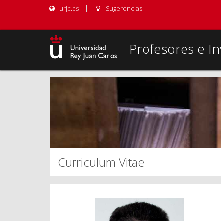
urjc.es
Sugerencias
Profesores e In
Curriculum Vitae