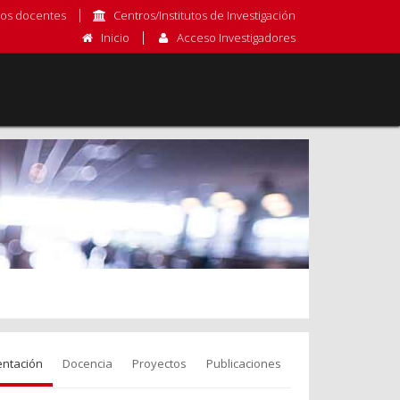
os docentes
Centros/Institutos de Investigación
Inicio
Acceso Investigadores
entación
Docencia
Proyectos
Publicaciones