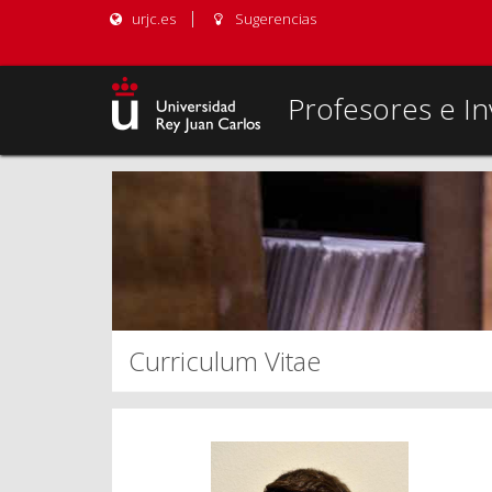
urjc.es
Sugerencias
Profesores e In
Curriculum Vitae