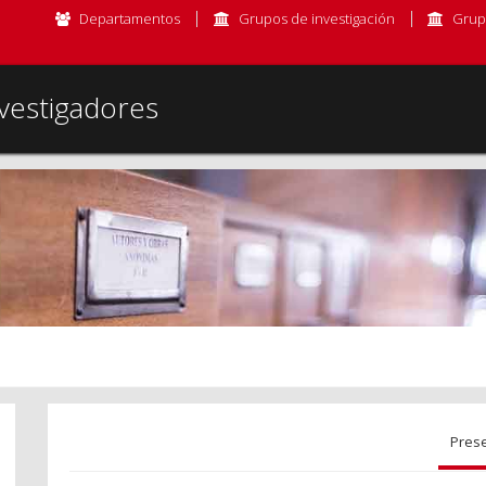
Departamentos
Grupos de investigación
Grup
vestigadores
Pres