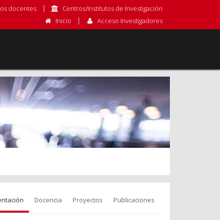
os docentes
Centros/Institutos de Investigación
Inicio
Acceso Investigadores
entación
Docencia
Proyectos
Publicaciones