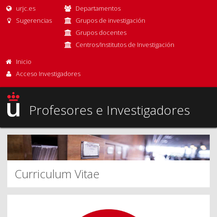
urjc.es
Departamentos
Sugerencias
Grupos de investigación
Grupos docentes
Centros/Institutos de Investigación
Inicio
Acceso Investigadores
Profesores e Investigadores
Curriculum Vitae