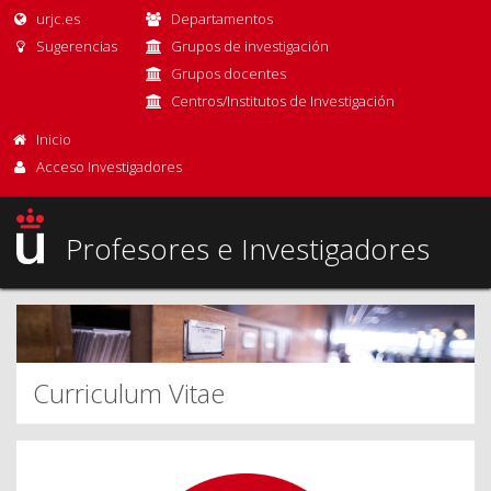
urjc.es
Departamentos
Sugerencias
Grupos de investigación
Grupos docentes
Centros/Institutos de Investigación
Inicio
Acceso Investigadores
Profesores e Investigadores
Curriculum Vitae