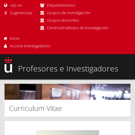
urjc.es
Departamentos
Sugerencias
Grupos de investigación
Grupos docentes
Centros/Institutos de Investigación
Inicio
Acceso Investigadores
Profesores e Investigadores
Curriculum Vitae