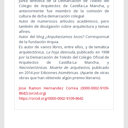
junta directiva de la Demarcación de Toledo del
Colegio de Arquitectos de Castilla-La Mancha, y
anteriormente fue miembro de la comisión de
cultura de dicha demarcación colegial.
Autor de numerosos artículos académicos, pero
también de divulgación sobre arquitectura y temas
afines
.
Autor del blog
¿Arquitectamos locos?
Corresponsal
de la fundación Arquia.
Es autor de varios libros, entre ellos, y de temática
arquitectónica,
La hoja desnuda
, publicado en 1998
por la Demarcación de Toledo del Colegio Oficial de
Arquitectos de Castilla-La Mancha, y
Necrotectónicas. Muerte de arquitectos
, publicado
en 2014 por Ediciones Asimétricas. (Aparte de otras
obras que han obtenido algún premio literario).
Jose Ramon Hernandez Correa (0000-0002-9109-
8642) (orcid.org)
https://orcid.org/0000-0002-9109-8642