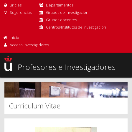
urjc.es
Departamentos
Sugerencias
Grupos de investigación
Grupos docentes
Centros/Institutos de Investigación
Inicio
Acceso Investigadores
Profesores e Investigadores
Curriculum Vitae