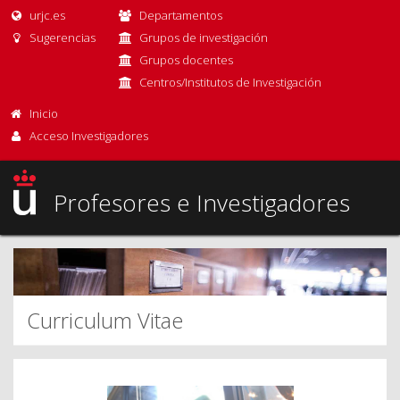
urjc.es
Departamentos
Sugerencias
Grupos de investigación
Grupos docentes
Centros/Institutos de Investigación
Inicio
Acceso Investigadores
Profesores e Investigadores
Curriculum Vitae