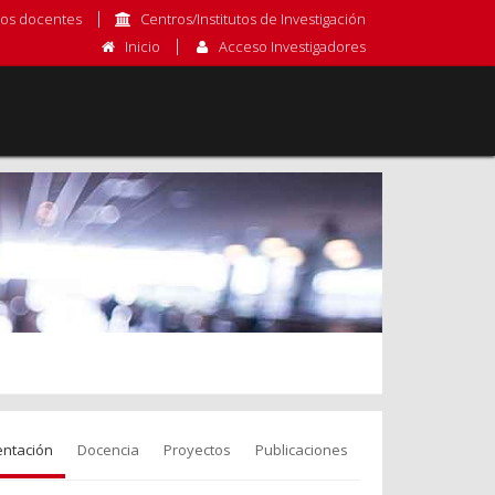
os docentes
Centros/Institutos de Investigación
Inicio
Acceso Investigadores
entación
Docencia
Proyectos
Publicaciones