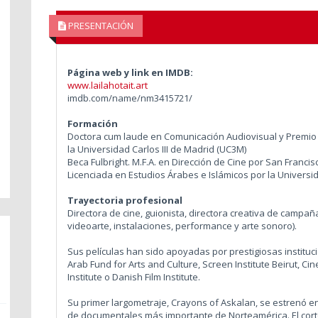
PRESENTACIÓN
Página web y link en IMDB:
www.lailahotait.art
imdb.com/name/nm3415721/
Formación
Doctora cum laude en Comunicación Audiovisual y Premi
la Universidad Carlos III de Madrid (UC3M)
Beca Fulbright. M.F.A. en Dirección de Cine por San Francis
Licenciada en Estudios Árabes e Islámicos por la Univer
Trayectoria profesional
Directora de cine, guionista, directora creativa de campaña
videoarte, instalaciones, performance y arte sonoro).
Sus películas han sido apoyadas por prestigiosas institu
Arab Fund for Arts and Culture, Screen Institute Beirut, Ci
Institute o Danish Film Institute.
Su primer largometraje, Crayons of Askalan, se estrenó en
de documentales más importante de Norteamérica. El cortom