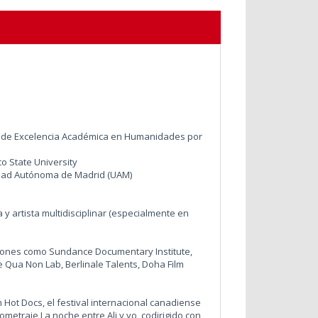
o de Excelencia Académica en Humanidades por
co State University
sidad Autónoma de Madrid (UAM)
 y artista multidisciplinar (especialmente en
ciones como Sundance Documentary Institute,
ne Qua Non Lab, Berlinale Talents, Doha Film
 Hot Docs, el festival internacional canadiense
etraje La noche entre Ali y yo, codirigido con