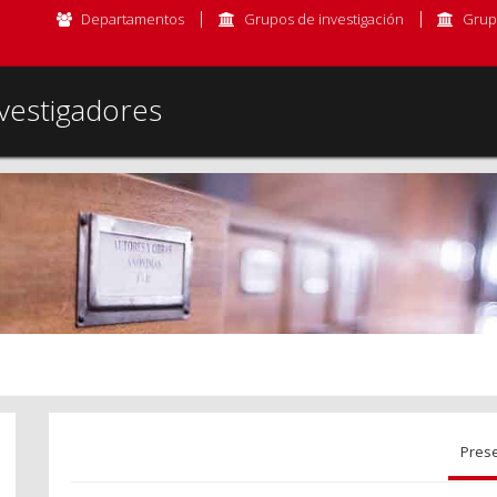
Departamentos
Grupos de investigación
Grup
vestigadores
Pres