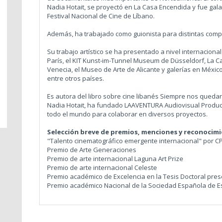
Nadia Hotait, se proyectó en La Casa Encendida y fue gal
Festival Nacional de Cine de Líbano.
Además, ha trabajado como guionista para distintas comp
Su trabajo artístico se ha presentado a nivel internacion
París, el KIT Kunst-im-Tunnel Museum de Düsseldorf, La C
Venecia, el Museo de Arte de Alicante y galerías en México
entre otros países.
Es autora del libro sobre cine libanés Siempre nos quedará
Nadia Hotait, ha fundado LAAVENTURA Audiovisual Product
todo el mundo para colaborar en diversos proyectos.
Selección breve de premios, menciones y reconocim
"Talento cinematográfico emergente internacional" por 
Premio de Arte Generaciones
Premio de arte internacional Laguna Art Prize
Premio de arte internacional Celeste
Premio académico de Excelencia en la Tesis Doctoral pre
Premio académico Nacional de la Sociedad Española de E