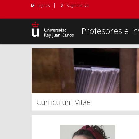
urjc.es
Sugerencias
Profesores e In
Curriculum Vitae