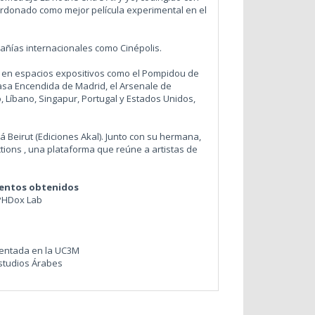
ardonado como mejor película experimental en el
añías internacionales como Cinépolis.
al en espacios expositivos como el Pompidou de
asa Encendida de Madrid, el Arsenale de
, Líbano, Singapur, Portugal y Estados Unidos,
 Beirut (Ediciones Akal). Junto con su hermana,
ions , una plataforma que reúne a artistas de
ientos obtenidos
CPHDox Lab
sentada en la UC3M
studios Árabes