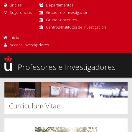
urjc.es
Departamentos
Sugerencias
Grupos de investigación
Grupos docentes
Centros/Institutos de Investigación
Inicio
Acceso Investigadores
Profesores e Investigadores
Curriculum Vitae