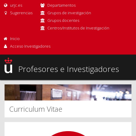
urjc.es
Departamentos
Sugerencias
Grupos de investigación
Grupos docentes
Centros/Institutos de Investigación
Inicio
Acceso Investigadores
Profesores e Investigadores
Curriculum Vitae