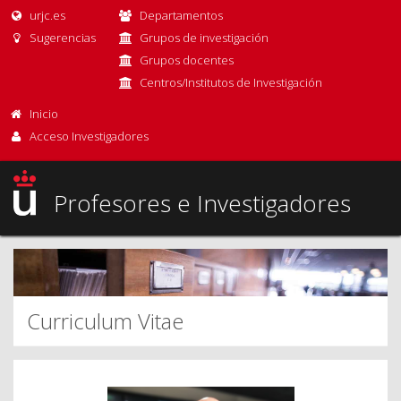
urjc.es
Departamentos
Sugerencias
Grupos de investigación
Grupos docentes
Centros/Institutos de Investigación
Inicio
Acceso Investigadores
Profesores e Investigadores
Curriculum Vitae