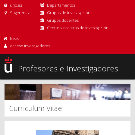
urjc.es
Departamentos
Sugerencias
Grupos de investigación
Grupos docentes
Centros/Institutos de Investigación
Inicio
Acceso Investigadores
Profesores e Investigadores
Curriculum Vitae