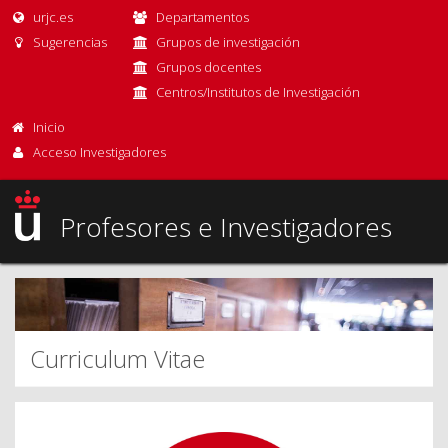
urjc.es
Departamentos
Sugerencias
Grupos de investigación
Grupos docentes
Centros/Institutos de Investigación
Inicio
Acceso Investigadores
Profesores e Investigadores
Curriculum Vitae