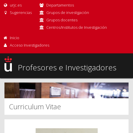
urjc.es
Departamentos
Sugerencias
Grupos de investigación
Grupos docentes
Centros/Institutos de Investigación
Inicio
Acceso Investigadores
Profesores e Investigadores
Curriculum Vitae