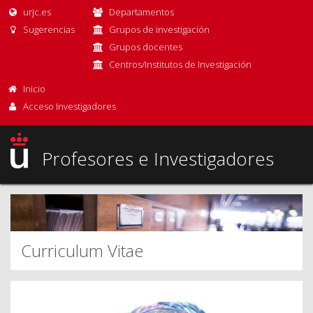
urjc.es
Departamentos
Sugerencias
Grupos de investigación
Grupos docentes
Centros/Institutos de Investigación
Inicio
Acceso Investigadores
Profesores e Investigadores
Curriculum Vitae