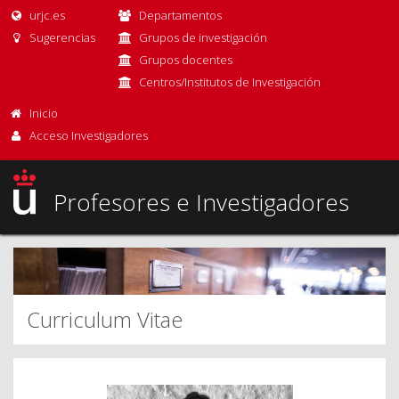
urjc.es
Departamentos
Sugerencias
Grupos de investigación
Grupos docentes
Centros/Institutos de Investigación
Inicio
Acceso Investigadores
Profesores e Investigadores
Curriculum Vitae