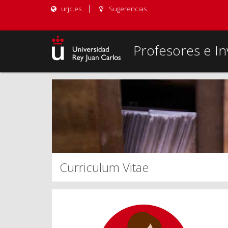
urjc.es
Sugerencias
Profesores e In
Curriculum Vitae