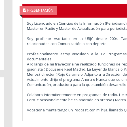
PRESENTACIÓN
Soy Licenciado en Ciencias de la Información (Periodismo)
Master en Radio y Master de Actualización para periodist
Soy profesor Asociado en la URJC desde 2004. Tam
relacionados con Comunicación o con deporte.
Profesionalmente estoy vinculado a la TV. Programas
documentales.
A lo largo de mi trayectoria he realizado funciones de re
guionista ( Docuserie Real Madrid, La Leyenda blanca o P
Menos); director ( Rojo Caramelo; Adjunto a la Dirección d
Actualmente dirijo el programa Ahora o Nunca que se emi
Comunicación, productora para la que también desarrollo
Colaboro intermitentemente en programas de radio. He t
Cero. Y ocasionalmente he colaborado en prensa ( Marca o
Vocacionalmente tengo un Podcast ,con mi hija, llamado Q