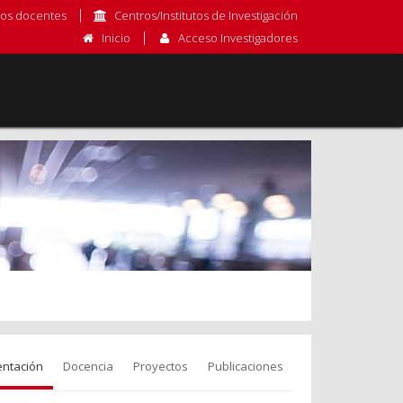
os docentes
Centros/Institutos de Investigación
Inicio
Acceso Investigadores
entación
Docencia
Proyectos
Publicaciones