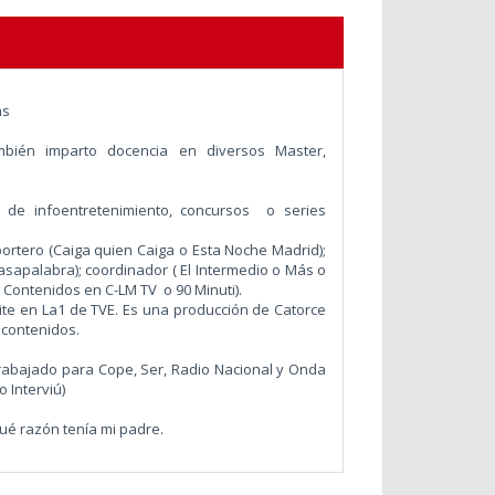
.
as
bién imparto docencia en diversos Master,
 de infoentretenimiento, concursos o series
portero (Caiga quien Caiga o Esta Noche Madrid);
asapalabra); coordinador ( El Intermedio o Más o
e Contenidos en C-LM TV o 90 Minuti).
te en La1 de TVE. Es una producción de Catorce
 contenidos.
rabajado para Cope, Ser, Radio Nacional y Onda
 Interviú)
ué razón tenía mi padre.