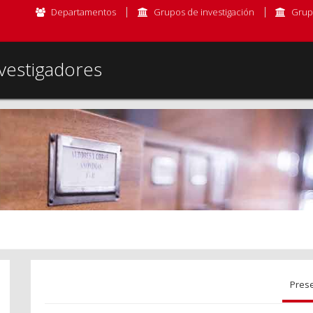
Departamentos
Grupos de investigación
Grup
vestigadores
Pres