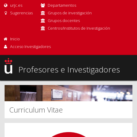
urjc.es
Departamentos
Sugerencias
Grupos de investigación
Grupos docentes
Centros/Institutos de Investigación
Inicio
Acceso Investigadores
Profesores e Investigadores
Curriculum Vitae