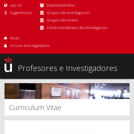
urjc.es
Departamentos
Sugerencias
Grupos de investigación
Grupos docentes
Centros/Institutos de Investigación
Inicio
Acceso Investigadores
Profesores e Investigadores
Curriculum Vitae