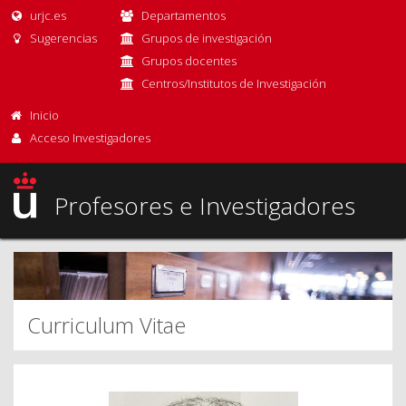
urjc.es
Departamentos
Sugerencias
Grupos de investigación
Grupos docentes
Centros/Institutos de Investigación
Inicio
Acceso Investigadores
Profesores e Investigadores
Curriculum Vitae