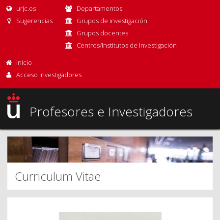
urjc.es
Departamentos
Sugerencias
Grupos de investigación
Grupos docentes
Centros/Institutos de Investigación
Inicio
Acceso Investigadores
Profesores e Investigadores
Curriculum Vitae