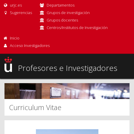
urjc.es
Departamentos
Sugerencias
Grupos de investigación
Grupos docentes
Centros/Institutos de Investigación
Inicio
Acceso Investigadores
Profesores e Investigadores
Curriculum Vitae