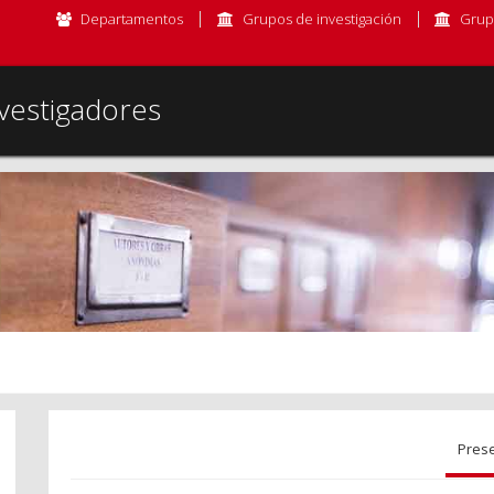
Departamentos
Grupos de investigación
Grup
vestigadores
Pres