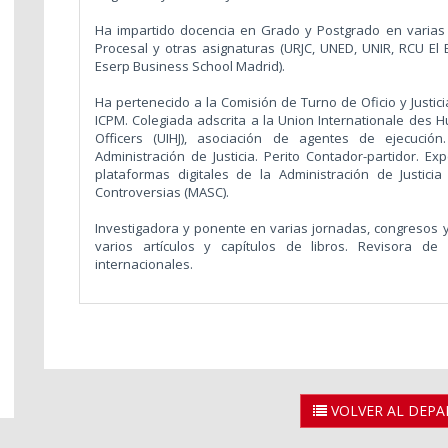
Ha impartido docencia en Grado y Postgrado en varia
Procesal y otras asignaturas (URJC, UNED, UNIR, RCU El E
Eserp Business School Madrid).
Ha pertenecido a la Comisión de Turno de Oficio y Justic
ICPM. Colegiada adscrita a la Union Internationale des Hui
Officers (UIHJ), asociación de agentes de ejecució
Administración de Justicia. Perito Contador-partidor. E
plataformas digitales de la Administración de Justi
Controversias (MASC).
Investigadora y ponente en varias jornadas, congresos 
varios artículos y capítulos de libros. Revisora de 
internacionales.
VOLVER AL DEP