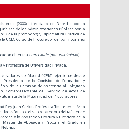
lutense (2000), Licenciada en Derecho por la
rídicas de las Administraciones Públicas por la
(nº 2 de la promoción) y Diplomatura Práctica de
de la UCM. Curso de Procurador de los Tribunales
ificación obtenida C
um Laude (por unanimidad)
.
a y Profesora de Universidad Privada.
rocuradores de Madrid (ICPM), ejerciente desde
M. Presidenta de la Comisión de Formación y
ón y de la Comisión de Asistencia al Colegiado
ión, Correpresentante del Servicio de Actos de
Mutualista de la Mutualidad de Procuradores.
d Rey Juan Carlos. Profesora Titular en el Área
idad Alfonso X el Sabio. Directora del Máster de
 Acceso a la Abogacía y Procura y Directora de la
 el Máster de Abogacía y Procura, el Grado en
 Nebrija.