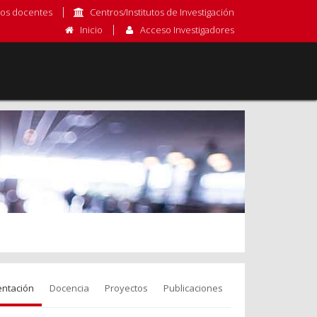
os docentes
Centros/Institutos de Investigación
Inicio
Acceso Investigadores
entación
Docencia
Proyectos
Publicaciones