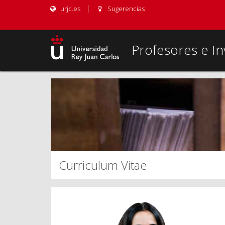
urjc.es
Sugerencias
Profesores e In
Curriculum Vitae