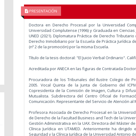
PRESENTACIÓN
Doctora en Derecho Procesal por la Universidad Comp
Universidad Complutense (1996) y Graduada en Ciencias Ju
UNED (2021). Diplomatura Práctica de Derecho Tributario 
Derecho Inmobiliario por la Escuela de Práctica Jurídica 
(nº 2 de la promoción) por la misma Escuela.
Título de la tesis doctoral: "El Juicio Verbal Ordinario". Cal
Acreditada por ANECA en las figuras de Contratada Doctor
Procuradora de los Tribunales del Ilustre Colegio de P
2005. Vocal Quinta de la Junta de Gobierno del ICP
Copresidenta de la Comisión de Imagen, Cultura y Difusi
Mutualista. Subdirectora del Centro Oficial de Formac
Comunicación. Representante del Servicio de Atención al 
Profesora Asociada de Derecho Procesal en la Universida
de Derecho de la Facultad Business and Tech de la Univers
Gestión Administrativa en la UAX. Directora del Máster de
Clínica Jurídica en UTAMED. Anteriormente ha dirigido
Seguridad y la Clínica Jurídica de la Universidad Antonio de