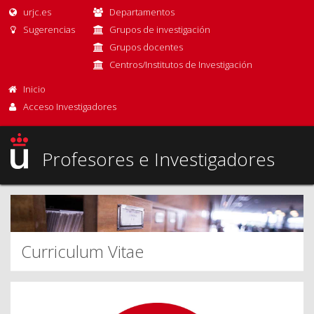
urjc.es
Departamentos
Sugerencias
Grupos de investigación
Grupos docentes
Centros/Institutos de Investigación
Inicio
Acceso Investigadores
Profesores e Investigadores
Curriculum Vitae