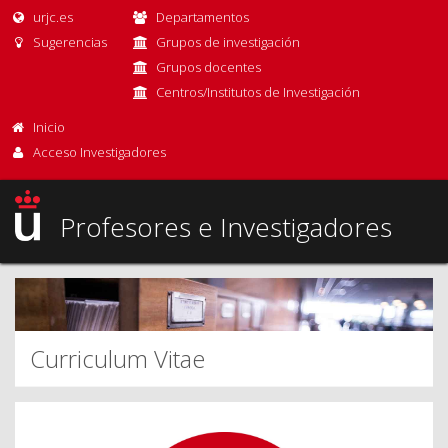
urjc.es
Departamentos
Sugerencias
Grupos de investigación
Grupos docentes
Centros/Institutos de Investigación
Inicio
Acceso Investigadores
Profesores e Investigadores
Curriculum Vitae