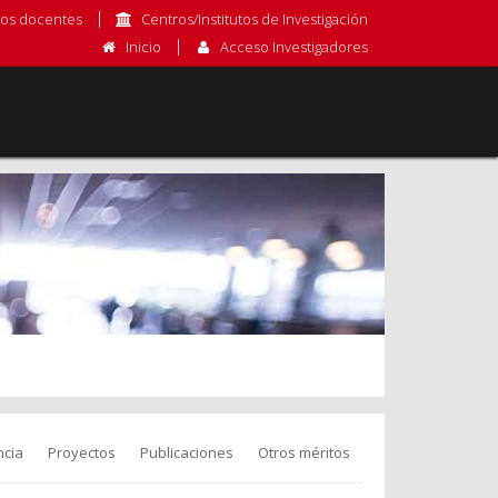
os docentes
Centros/Institutos de Investigación
Inicio
Acceso Investigadores
cia
Proyectos
Publicaciones
Otros méritos