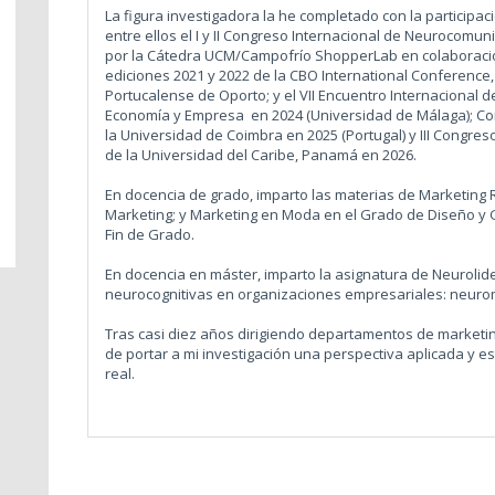
La figura investigadora la he completado con la participa
entre ellos el I y II Congreso Internacional de Neurocomu
por la Cátedra UCM/Campofrío ShopperLab en colaboración
ediciones 2021 y 2022 de la CBO International Conference,
Portucalense de Oporto; y el VII Encuentro Internacional d
Economía y Empresa en 2024 (Universidad de Málaga); Con
la Universidad de Coimbra en 2025 (Portugal) y III Congres
de la Universidad del Caribe, Panamá en 2026.
En docencia de grado, imparto las materias de Marketing 
Marketing; y Marketing en Moda en el Grado de Diseño y 
Fin de Grado.
En docencia en máster, imparto la asignatura de Neurolid
neurocognitivas en organizaciones empresariales: neu
Tras casi diez años dirigiendo departamentos de marketin
de portar a mi investigación una perspectiva aplicada y e
real.