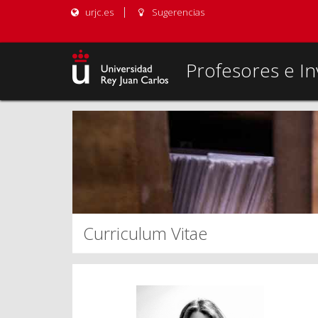
urjc.es
Sugerencias
Profesores e In
Curriculum Vitae