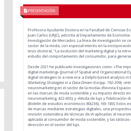
PRESENTACIÓN
Profesora Ayudante Doctora en la Facultad de Ciencias E
Juan Carlos (URJC), adscrita al Departamento de Economía
Investigación de Mercados. La línea de investigación se c
sector de la moda, con especial interés en la incorporaci
tesis doctoral, "La evolución del marketing digital y la in
estudio del comportamiento del consumidor, para generar 
Desde 2021 he publicado investigaciones como: «The impor
digital marketing» (Journal of Spatial and Organizational Dy
digital strategies to a new era: a Delphi-based analysis in 
Marketing Strategies in a Data-Driven Era
(pp. 192-209); «Int
neuromarketing en el sector de la moda» (Revista Espacios,
en las marcas de moda sostenible y su impacto directo e
neuromarketing, 422-435); y «Moda de lujo y fidelización dig
(Boletín de estudios económicos 80(236), 165-183). Estos e
de marcas mediante estrategias digitales, una prospecti
revisión sistemática de técnicas de IA aplicadas al neuro
aplicada al consumidor de moda sostenible, y las tácticas de
dirección en el sector del lujo.