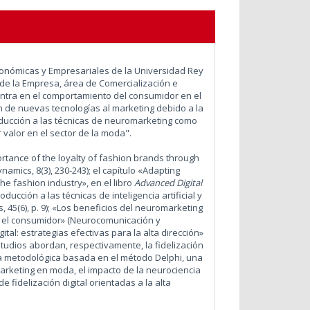
conómicas y Empresariales de la Universidad Rey
 de la Empresa, área de Comercialización e
entra en el comportamiento del consumidor en el
ón de nuevas tecnologías al marketing debido a la
troducción a las técnicas de neuromarketing como
valor en el sector de la moda".
tance of the loyalty of fashion brands through
namics, 8(3), 230-243); el capítulo «Adapting
the fashion industry», en el libro
Advanced Digital
roducción a las técnicas de inteligencia artificial y
 45(6), p. 9); «Los beneficios del neuromarketing
n el consumidor» (Neurocomunicación y
ital: estrategias efectivas para la alta dirección»
studios abordan, respectivamente, la fidelización
va metodológica basada en el método Delphi, una
marketing en moda, el impacto de la neurociencia
 fidelización digital orientadas a la alta