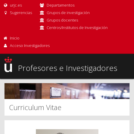
urjc.es
Departamentos
Sugerencias
Grupos de investigación
Grupos docentes
Centros/Institutos de Investigación
Inicio
Acceso Investigadores
Profesores e Investigadores
Curriculum Vitae