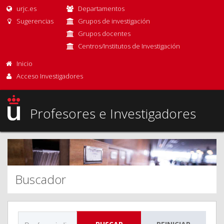
urjc.es
Departamentos
Sugerencias
Grupos de investigación
Grupos docentes
Centros/Institutos de Investigación
Inicio
Acceso Investigadores
Profesores e Investigadores
Buscador