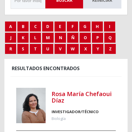
BUSCAR
REINICIAR
A
B
C
D
E
F
G
H
I
J
K
L
M
N
Ñ
O
P
Q
R
S
T
U
V
W
X
Y
Z
RESULTADOS ENCONTRADOS
Rosa María Chefaoui
Díaz
INVESTIGADOR/TÉCNICO
Biología