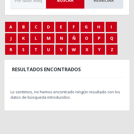
BUSCAR
REINICIAR
A
B
C
D
E
F
G
H
I
J
K
L
M
N
Ñ
O
P
Q
R
S
T
U
V
W
X
Y
Z
RESULTADOS ENCONTRADOS
Lo sentimos, no hemos encontrado ningún resultado con los
datos de búsqueda introducidos.