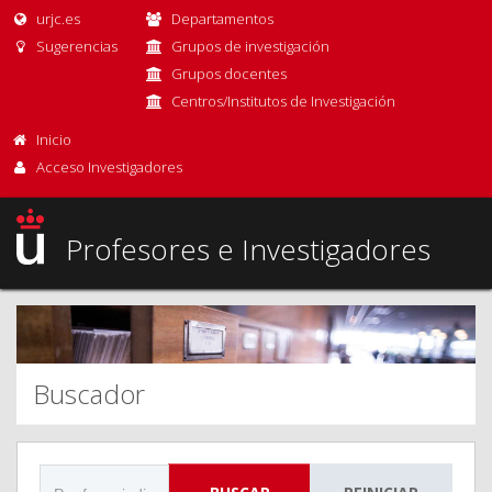
urjc.es
Departamentos
Sugerencias
Grupos de investigación
Grupos docentes
Centros/Institutos de Investigación
Inicio
Acceso Investigadores
Profesores e Investigadores
Buscador