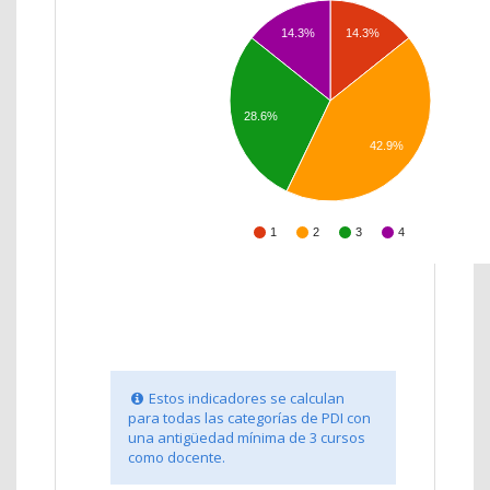
14.3%
14.3%
28.6%
42.9%
1
2
3
4
Estos indicadores se calculan
para todas las categorías de PDI con
una antigüedad mínima de 3 cursos
como docente.