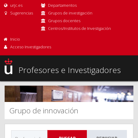
urjc.es
Departamentos
Sugerencias
Grupos de investigación
Grupos docentes
Centros/Institutos de Investigación
Inicio
Acceso Investigadores
Profesores e Investigadores
Grupo de innovación