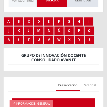
BUSCAR
REINICIAR
A
B
C
D
E
F
G
H
I
J
K
L
M
N
Ñ
O
P
Q
R
S
T
U
V
W
X
Y
Z
GRUPO DE INNOVACIÓN DOCENTE
CONSOLIDADO AVANTE
Presentación
Personal
INFORMACIÓN GENERAL